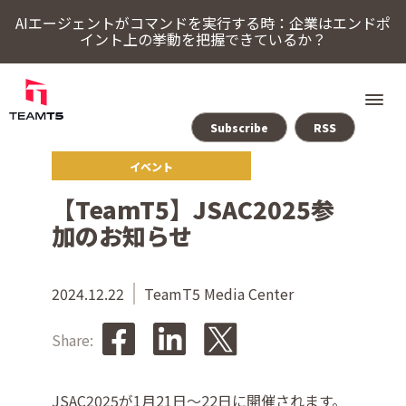
AIエージェントがコマンドを実行する時：企業はエンドポ
イント上の挙動を把握できているか？
Subscribe
RSS
イベント
ソリューション
【TeamT5】JSAC2025参
ThreatSonar Anti-Ransomware
Endpoint Assessment Platform
脅威インテリジェンスプラットフォーム
Cybercrime Intelligence（サイバー犯罪インテリジェンス）
ThreatVisionにおける最新の脅威インテリジェンス
加のお知らせ
TeamT5について
2024.12.22
TeamT5 Media Center
最新情報
Share:
ブログ
JSAC2025が1月21日～22日に開催されます。