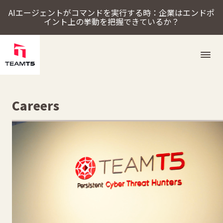
AIエージェントがコマンドを実行する時：企業はエンドポ
イント上の挙動を把握できているか？
ソリューション
Careers
ThreatSonar Anti-Ransomware
Endpoint Assessment Platform
脅威インテリジェンスプラットフォーム
Cybercrime Intelligence（サイバー犯罪インテリジェンス）
ThreatVisionにおける最新の脅威インテリジェンス
TeamT5について
最新情報
ブログ