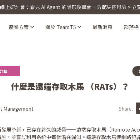
4 線上研討會：看見 AI Agent 的隱形攻擊面，防範失控風險 > 
產業方案
關於 TeamT5
最新消息
部落格
度介紹
什麼是遠端存取木馬 （RATs）？
t Management
Share:
革新，已存在許久的威脅──遠端存取木馬（Remote Access Tr
措施，並嘗試利用系統中每個潛在漏洞。遠端存取木馬使網路犯