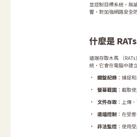
並控制目標系統，無論
響，對加強網路安全
什麼是 RAT
遠端存取木馬 （RAT
統，它會在電腦中建
鍵盤紀錄
：捕捉和
螢幕截圖
：截取使
文件存取
：上傳、
遠端控制
：在受害
非法監控
：使用受