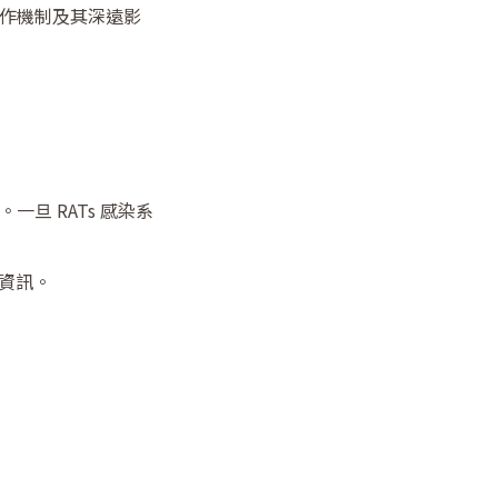
運作機制及其深遠影
旦 RATs 感染系
資訊。