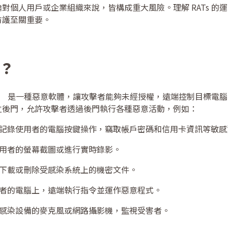
對個人用戶或企業組織來說，皆構成重大風險。理解 RATs 的
防護至關重要。
s？
s） 是一種惡意軟體，讓攻擊者能夠未經授權，遠端控制目標電腦。一
立後門，允許攻擊者透過後門執行各種惡意活動，例如：
記錄使用者的電腦按鍵操作，竊取帳戶密碼和信用卡資訊等敏感
用者的螢幕截圖或進行實時錄影。
下載或刪除受感染系統上的機密文件。
者的電腦上，遠端執行指令並運作惡意程式。
感染設備的麥克風或網路攝影機，監視受害者。