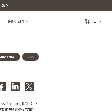
立刻報名
聯絡我們
TW
Subscribe
RSS
ojans, RATs），
罪者能未經授權存取，