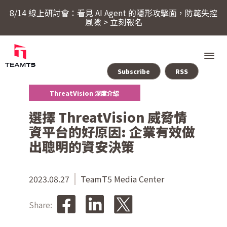
8/14 線上研討會：看見 AI Agent 的隱形攻擊面，防範失控
風險 > 立刻報名
Subscribe
RSS
ThreatVision 深度介紹
服務
選擇 ThreatVision 威脅情
資平台的好原因: 企業有效做
產品
出聰明的資安決策
ThreatSonar Anti-Ransomware
產業方案
2023.08.27
TeamT5 Media Center
Share:
關於 TeamT5