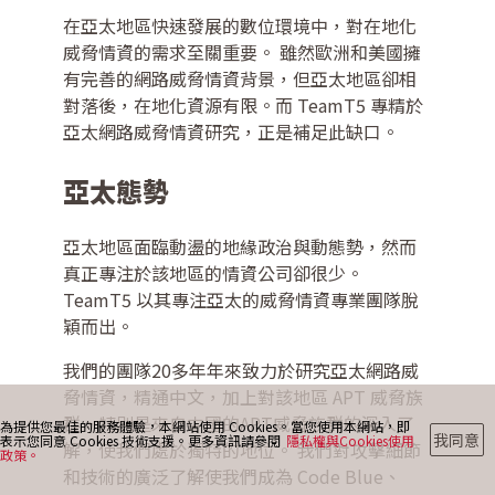
在亞太地區快速發展的數位環境中，對在地化
威脅情資的需求至關重要。 雖然歐洲和美國擁
最新消息
有完善的網路威脅情資背景，但亞太地區卻相
對落後，在地化資源有限。而 TeamT5 專精於
亞太網路威脅情資研究，正是補足此缺口。
部落格
亞太態勢
亞太地區面臨動盪的地緣政治與動態勢，然而
聯絡我們
真正專注於該地區的情資公司卻很少。
TeamT5 以其專注亞太的威脅情資專業團隊脫
穎而出。
我們的團隊20多年年來致力於研究亞太網路威
脅情資，精通中文，加上對該地區 APT 威脅族
群，特別是來自中國的APT威脅族群的深入了
為提供您最佳的服務體驗，本網站使用 Cookies。當您使用本網站，即
我同意
表示您同意 Cookies 技術支援。更多資訊請參閱
隱私權與Cookies使用
解，使我們處於獨特的地位。 我們對攻擊細節
政策。
和技術的廣泛了解使我們成為 Code Blue、