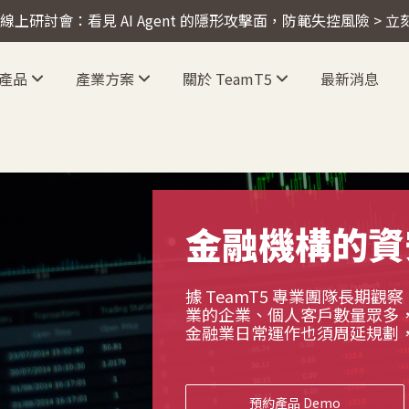
4 線上研討會：看見 AI Agent 的隱形攻擊面，防範失控風險 > 
產品
產業方案
關於 TeamT5
最新消息
金融機構的資
據 TeamT5 專業團隊長期
業的企業、個人客戶數量眾多
金融業日常運作也須周延規劃
預約產品 Demo