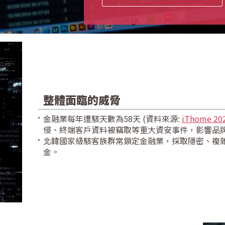
整體面臨的威脅
金融業每年遭駭天數為58天 (資料來源:
iThome 
侵、終端客戶資料被竊取等重大資安事件，影響品
北韓國家級駭客族群常鎖定金融業，採取隱密、複
金。