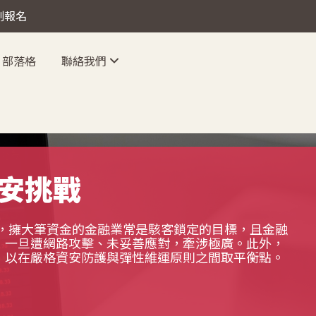
立刻報名
部落格
聯絡我們
安挑戰
觀察，擁大筆資金的金融業常是駭客鎖定的目標，且金融
，一旦遭網路攻擊、未妥善應對，牽涉極廣。此外，
，以在嚴格資安防護與彈性維運原則之間取平衡點。