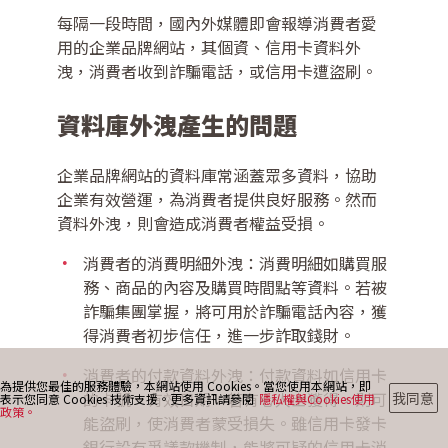
每隔一段時間，國內外媒體即會報導消費者愛
用的企業品牌網站，其個資、信用卡資料外
最新消息
洩，消費者收到詐騙電話，或信用卡遭盜刷。
資料庫外洩產生的問題
部落格
企業品牌網站的資料庫常涵蓋眾多資料，協助
企業有效營運，為消費者提供良好服務。然而
資料外洩，則會造成消費者權益受損。
聯絡我們
消費者的消費明細外洩：消費明細如購買服
務、商品的內容及購買時間點等資料。若被
詐騙集團掌握，將可用於詐騙電話內容，獲
得消費者初步信任，進一步詐取錢財。
消費者的付款資料外洩：付款資料如信用卡
為提供您最佳的服務體驗，本網站使用 Cookies。當您使用本網站，即
的卡號、有效日期，若有心人士獲得，則可
我同意
表示您同意 Cookies 技術支援。更多資訊請參閱
隱私權與Cookies使用
政策。
能盜刷，使消費者蒙受損失。雖信用卡發卡
銀行設有爭議款機制，能將可疑的信用卡消