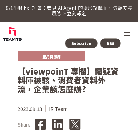
8/14 線上研討會：看見 AI Agent 的隱形攻擊面，防範失控
風險 > 立刻報名
Subscribe
RSS
產品與服務
服務
【viewpoinT 專欄】懷疑資
料庫被駭、消費者資料外
產品
流，企業該怎麼辦?
ThreatSonar Anti-Ransomware
產業方案
2023.09.13
IR Team
Share:
關於 TeamT5