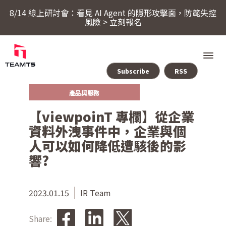
8/14 線上研討會：看見 AI Agent 的隱形攻擊面，防範失控
風險 > 立刻報名
Subscribe
RSS
產品與服務
服務
【viewpoinT 專欄】從企業
資料外洩事件中，企業與個
產品
人可以如何降低遭駭後的影
響?
ThreatSonar Anti-Ransomware
產業方案
2023.01.15
IR Team
Share:
關於 TeamT5