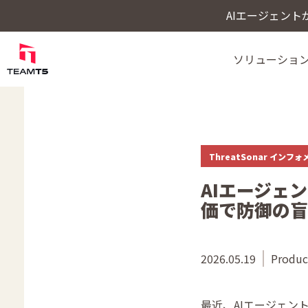
AIエージェン
ソリューショ
Cybercrime Intellige
ThreatVisionにおける最新の脅威インテ
ThreatSonar インフ
AIエージェ
価で防御の盲
2026.05.19
Produc
最近、AIエージェ