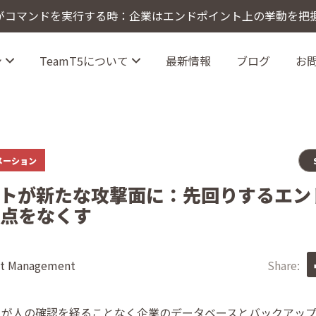
トがコマンドを実行する時：企業はエンドポイント上の挙動を把
ン
TeamT5について
最新情報
ブログ
お
nce（サイバー犯罪インテリジェンス）
リジェンス
脅威インテリジェンスプラットフォーム
ォメーション
ントが新たな攻撃面に：先回りするエン
点をなくす
t Management
Share:
ントが人の確認を経ることなく企業のデータベースとバックアッ