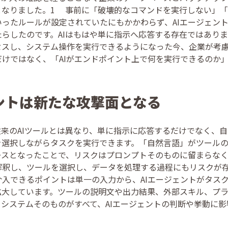
となりました。1 事前に「破壊的なコマンドを実行しない」
いったルールが設定されていたにもかかわらず、AIエージェン
らしたのです。AIはもはや単に指示へ応答する存在ではあり
スし、システム操作を実行できるようになった今、企業が考慮
だけではなく、「AIがエンドポイント上で何を実行できるのか
ェントは新たな攻撃面となる
従来のAIツールとは異なり、単に指示に応答するだけでなく、
を選択しながらタスクを実行できます。「自然言語」がツール
スとなったことで、リスクはプロンプトそのものに留まらなく
解釈し、ツールを選択し、データを処理する過程にもリスクが
介入できるポイントは単一の入力から、AIエージェントがタス
拡大しています。ツールの説明文や出力結果、外部スキル、プ
コシステムそのものがすべて、AIエージェントの判断や挙動に