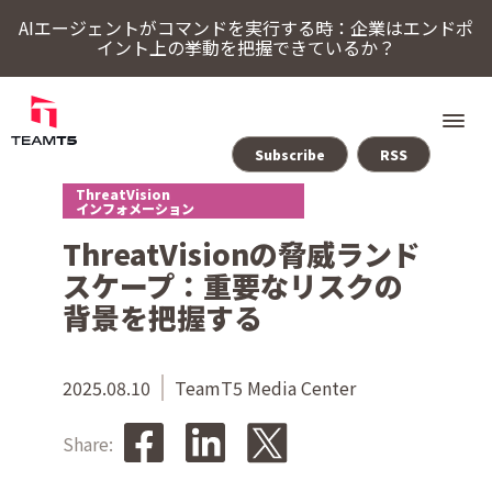
AIエージェントがコマンドを実行する時：企業はエンドポ
イント上の挙動を把握できているか？
Subscribe
RSS
ThreatVision
ソリューション
インフォメーション
ThreatVisionの脅威ランド
ThreatSonar Anti-Ransomware
Endpoint Assessment Platform
脅威インテリジェンスプラットフォーム
Cybercrime Intelligence（サイバー犯罪インテリジェンス）
ThreatVisionにおける最新の脅威インテリジェンス
スケープ：重要なリスクの
TeamT5について
背景を把握する
最新情報
2025.08.10
TeamT5 Media Center
Share:
ブログ