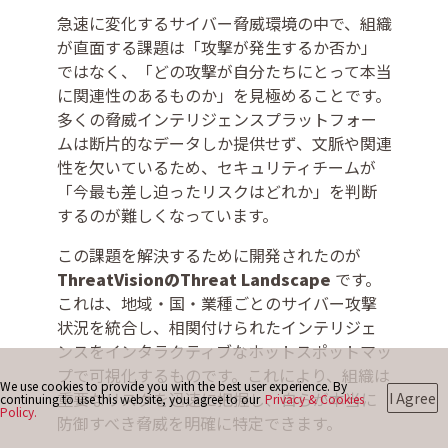
急速に変化するサイバー脅威環境の中で、組織
が直面する課題は「攻撃が発生するか否か」
お問い合わせ
ではなく、「どの攻撃が自分たちにとって本当
に関連性のあるものか」を見極めることです。
多くの脅威インテリジェンスプラットフォー
ムは断片的なデータしか提供せず、文脈や関連
性を欠いているため、セキュリティチームが
「今最も差し迫ったリスクはどれか」を判断
するのが難しくなっています。
この課題を解決するために開発されたのが
ThreatVisionのThreat Landscape
です。
これは、地域・国・業種ごとのサイバー攻撃
状況を統合し、相関付けられたインテリジェ
ンスをインタラクティブなホットスポットマッ
プで可視化するものです。これにより、組織は
We use cookies to provide you with the best user experience. By
重要なリスクを迅速に把握し、自らが本当に
I Agree
continuing to use this website, you agree to our
Privacy & Cookies
Policy.
防御すべき脅威を明確に特定できます。