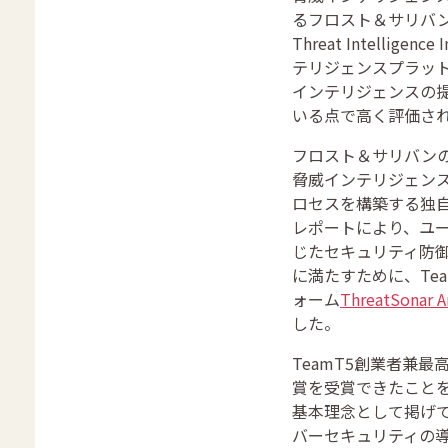
るフロスト＆サリバンか
Threat Intellig
テリジェンスプラッ
インテリジェンスの
いる点で高く評価さ
フロスト＆サリバンのリ
脅威インテリジェンスプ
ロセスを構築する独
レポートにより、ユ
じたセキュリティ防御を
に満たすために、Te
ォーム
ThreatSonar A
した。
TeamT5創業者兼
賞を受賞できたことを
基本理念として掲げ
バーセキュリティの