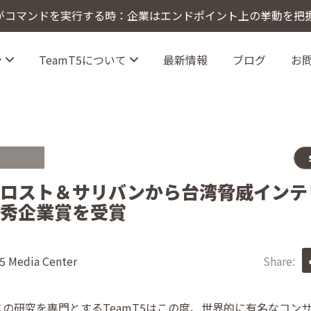
トがコマンドを実行する時：企業はエンドポイント上の挙動を把
ン
TeamT5について
最新情報
ブログ
お
nce（サイバー犯罪インテリジェンス）
リジェンス
脅威インテリジェンスプラットフォーム
がフロスト＆サリバンから台湾脅威イン
秀企業賞を受賞
 Media Center
Share:
の研究を専門とするTeamT5はこの度、世界的に有名なコン