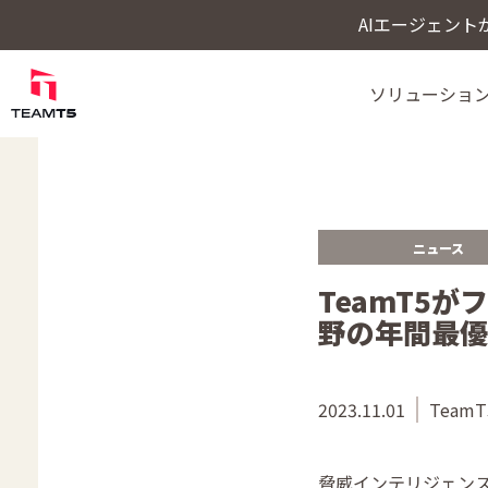
AIエージェン
ソリューショ
Cybercrime Intellige
ThreatVisionにおける最新の脅威インテ
ニュース
TeamT5
野の年間最優
2023.11.01
TeamT5
脅威インテリジェンス