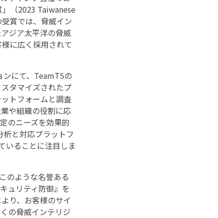
23 Taiwanese
した。今回の受賞では、脅威イン
たアジア太平洋の脅威
客様に広く採用されて
ンにて、TeamT5の
にカスタマイズされたプ
ラットフォームと調査
企業や組織の役割に応
の特定のニーズを効果的
ク分析と対応プラットフ
れていることに注目しま
、このような名誉ある
セキュリティ防御』を
により、お客様のサイ
多くの脅威インテリジ