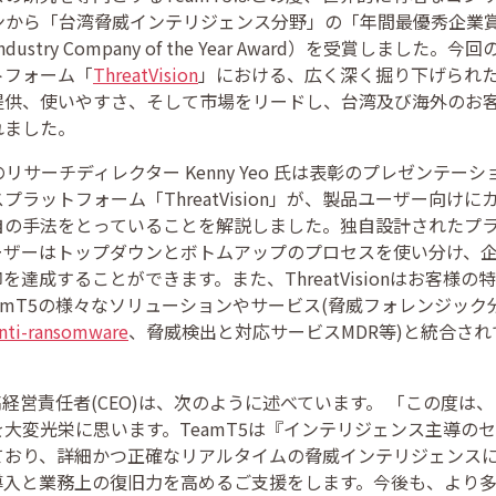
ら「台湾脅威インテリジェンス分野」の「年間最優秀企業賞」（20
ence Industry Company of the Year Award）を受賞しま
トフォーム「
ThreatVision
」における、広く深く掘り下げられ
提供、使いやすさ、そして市場をリードし、台湾及び海外のお
れました。
サーチディレクター Kenny Yeo 氏は表彰のプレゼンテーショ
ラットフォーム「ThreatVision」が、製品ユーザー向け
自の手法をとっていることを解説しました。独自設計されたプ
ーザーはトップダウンとボトムアップのプロセスを使い分け、
達成することができます。また、ThreatVisionはお客様
amT5の様々なソリューションやサービス(脅威フォレンジッ
nti-ransomware
、脅威検出と対応サービスMDR等)と統合さ
最高経営責任者(CEO)は、次のように述べています。 「この度は
大変光栄に思います。TeamT5は『インテリジェンス主導の
ており、詳細かつ正確なリアルタイムの脅威インテリジェンス
導入と業務上の復旧力を高めるご支援をします。今後も、より