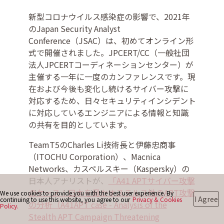
新型コロナウイルス感染症の影響で、2021年
のJapan Security Analyst
お問い合わせ
Conference（JSAC）は、初めてオンライン形
式で開催されました。JPCERT/CC（一般社団
法人JPCERTコーディネーションセンター）が
主催する一年に一度のカンファレンスです。現
在および今後も変化し続けるサイバー攻撃に
対応するため、日々セキュリティインシデント
に対応しているエンジニアによる情報と知識
の共有を目的としています。
TeamT5のCharles Li技術長と伊藤忠商事
（ITOCHU Corporation）、Macnica
Networks、カスペルスキー（Kaspersky）の
日本人アナリストが、
「A41 APTサイバー攻撃
のケース：日本を脅かすステルス性のAPT攻撃
We use cookies to provide you with the best user experience. By
I Agree
continuing to use this website, you agree to our
Privacy & Cookies
の分析（A41APT case - Analysis of the
Policy.
Stealth APT Campaign Threatening