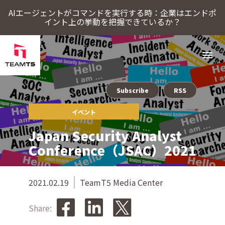
AIエージェントがコマンドを実行する時：企業はエンドポ
イント上の挙動を把握できているか？
Subscribe
RSS
ソリューション
イベント
ThreatSonar Anti-Ransomware
Endpoint Assessment Platform
脅威インテリジェンスプラットフォーム
Cybercrime Intelligence（サイバー犯罪インテリジェンス）
ThreatVisionにおける最新の脅威インテリジェンス
Japan Security Analyst
TeamT5について
Conference（JSAC）2021
最新情報
2021.02.19
TeamT5 Media Center
Share:
ブログ