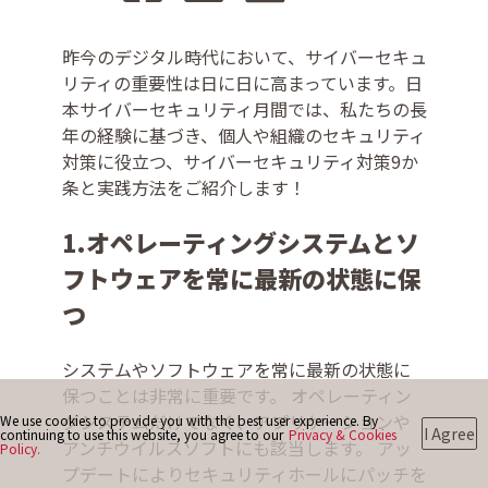
昨今のデジタル時代において、サイバーセキュ
お問い合わせ
リティの重要性は日に日に高まっています。日
本サイバーセキュリティ月間では、私たちの長
年の経験に基づき、個人や組織のセキュリティ
対策に役立つ、サイバーセキュリティ対策9か
条と実践方法をご紹介します！
1.オペレーティングシステムとソ
フトウェアを常に最新の状態に保
つ
システムやソフトウェアを常に最新の状態に
保つことは非常に重要です。 オペレーティン
グシステムだけでなく、アプリケーションや
We use cookies to provide you with the best user experience. By
I Agree
continuing to use this website, you agree to our
Privacy & Cookies
アンチウイルスソフトにも該当します。 アッ
Policy.
プデートによりセキュリティホールにパッチを