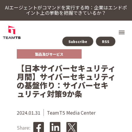
AIエージェントがコマンドを実行する時：企業はエンドポ
イント上の挙動を把握できているか？
Subscribe
RSS
製品及びサービス
ソリューション
【日本サイバーセキュリティ
ThreatSonar Anti-Ransomware
Endpoint Assessment Platform
脅威インテリジェンスプラットフォーム
Cybercrime Intelligence（サイバー犯罪インテリジェンス）
ThreatVisionにおける最新の脅威インテリジェンス
月間】サイバーセキュリティ
TeamT5について
の基盤作り：サイバーセキ
ュリティ対策9か条
最新情報
2024.01.31
TeamT5 Media Center
Share:
ブログ