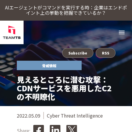
AIエージェントがコマンドを実行する時：企業はエンドポ
イント上の挙動を把握できているか？
Subscribe
RSS
ソリューション
脅威情報
ThreatSonar Anti-Ransomware
Endpoint Assessment Platform
脅威インテリジェンスプラットフォーム
Cybercrime Intelligence（サイバー犯罪インテリジェンス）
ThreatVisionにおける最新の脅威インテリジェンス
見えるところに潜む攻撃：
TeamT5について
CDNサービスを悪用したC2
の不明瞭化
最新情報
2022.05.09
Cyber Threat Intelligence
ブログ
Share: