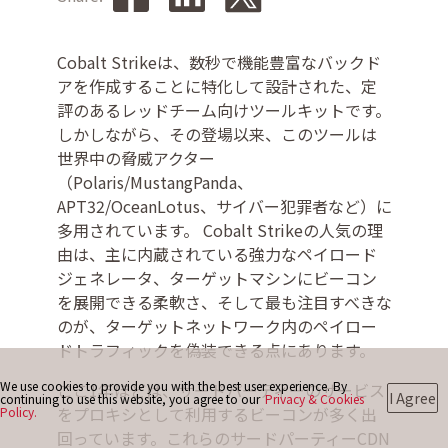
Cobalt Strikeは、数秒で機能豊富なバックド
お問い合わせ
アを作成することに特化して設計された、定
評のあるレッドチーム向けツールキットです。
しかしながら、その登場以来、このツールは
世界中の脅威アクター
（Polaris/MustangPanda、
APT32/OceanLotus、サイバー犯罪者など）に
多用されています。 Cobalt Strikeの人気の理
由は、主に内蔵されている強力なペイロード
ジェネレータ、ターゲットマシンにビーコン
を展開できる柔軟さ、そして最も注目すべきな
のが、ターゲットネットワーク内のペイロー
ドトラフィックを偽装できる点にあります。
We use cookies to provide you with the best user experience. By
ここ1年ほどは、サードパーティーのサービス
I Agree
continuing to use this website, you agree to our
Privacy & Cookies
をプロキシとして利用するビーコンが多く出
Policy.
回っています。これらのサードパーティーCDN