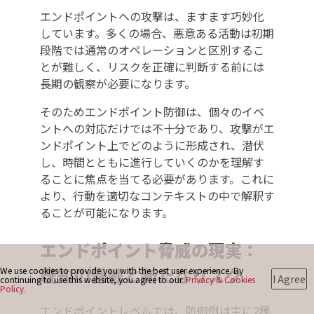
エンドポイントへの攻撃は、ますます巧妙化
しています。多くの場合、悪意ある活動は初期
お問い合わせ
段階では通常のオペレーションと区別するこ
とが難しく、リスクを正確に判断する前には
長期の観察が必要になります。
そのためエンドポイント防御は、個々のイベ
ントへの対応だけでは不十分であり、攻撃がエ
ンドポイント上でどのように形成され、潜伏
し、時間とともに進行していくのかを理解す
ることに焦点を当てる必要があります。これに
より、行動を適切なコンテキストの中で解釈す
ることが可能になります。
エンドポイント脅威の現実：
既知の脅威と新たなリスク
We use cookies to provide you with the best user experience. By
I Agree
continuing to use this website, you agree to our
Privacy & Cookies
Policy.
エンドポイントレベルでは、防御側は主に2種