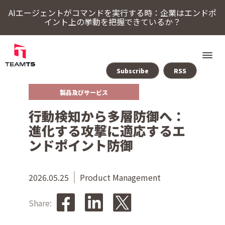
AIエージェントがコマンドを実行する時：企業はエンドポ
イント上の挙動を把握できているか？
Subscribe
RSS
製品及びサービス
ソリューション
行動検知から多層防御へ：
ThreatSonar Anti-Ransomware
Endpoint Assessment Platform
脅威インテリジェンスプラットフォーム
Cybercrime Intelligence（サイバー犯罪インテリジェンス）
ThreatVisionにおける最新の脅威インテリジェンス
進化する攻撃に適応するエ
TeamT5について
ンドポイント防御
最新情報
2026.05.25
Product Management
Share:
ブログ