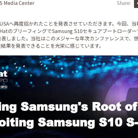
 Media Center
Share:
k Hat USAへ再度招かれたことを発表させていただきます。今回
ck HatのブリーフィングでSamsung S10セキュアブートロー
発表しました。当社はこのメジャーな年次カンファレンスで、
査結果を発表できることを光栄に感じています。