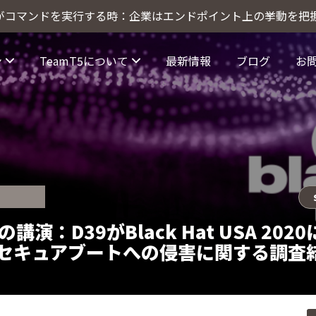
トがコマンドを実行する時：企業はエンドポイント上の挙動を把
ン
TeamT5について
最新情報
ブログ
お
nce（サイバー犯罪インテリジェンス）
リジェンス
脅威インテリジェンスプラットフォーム
での講演：D39がBlack Hat USA 202
gのセキュアブートへの侵害に関する調査