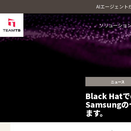
AIエージェン
ソリューショ
Cybercrime Intellige
ThreatVisionにおける最新の脅威インテ
ニュース
Black Hat
Samsun
ます。