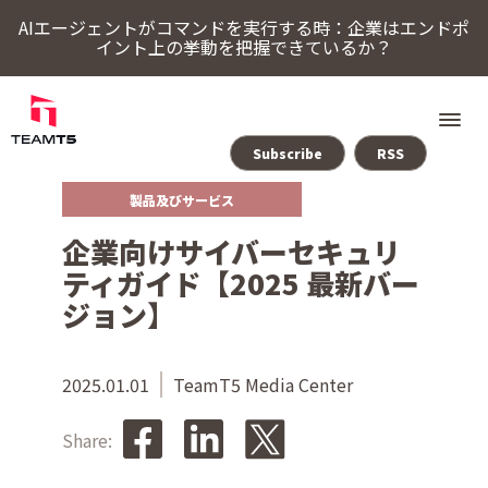
AIエージェントがコマンドを実行する時：企業はエンドポ
イント上の挙動を把握できているか？
Subscribe
RSS
製品及びサービス
ソリューション
企業向けサイバーセキュリ
ThreatSonar Anti-Ransomware
Endpoint Assessment Platform
脅威インテリジェンスプラットフォーム
Cybercrime Intelligence（サイバー犯罪インテリジェンス）
ThreatVisionにおける最新の脅威インテリジェンス
ティガイド【2025 最新バー
TeamT5について
ジョン】
最新情報
2025.01.01
TeamT5 Media Center
Share:
ブログ