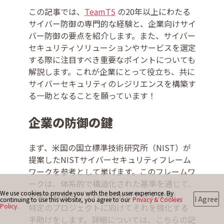
この記事では、
TeamT5
の20年以上にわたる
サイバー防御の専門的な経験と、企業向けサイ
お問い合わせ
バー防御の要点を紹介します。また、サイバー
セキュリティソリューションやサービスを選定
する際に注目すべき重要なポイントについても
解説します。これが企業にとって役立ち、共に
サイバーセキュリティのレジリエンスを構築す
る一助となることを願っています！
企業の防御の鍵
まず、米国の国立標準技術研究所（NIST）が
提案したNISTサイバーセキュリティフレーム
ワークを参考として挙げます。このフレームワ
ークは、体系的で構造化された基準を通じて、
We use cookies to provide you with the best user experience. By
企業が自身のサイバー防御の欠点を見直し、
I Agree
continuing to use this website, you agree to our
Privacy & Cookies
Policy.
特定のプロジェクトに向けてそれを強化する
手助けをします。詳細については、こちらの記