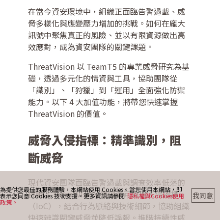
在當今資安環境中，組織正面臨告警過載、威
脅多樣化與應變壓力增加的挑戰。如何在龐大
最新消息
訊號中聚焦真正的風險、並以有限資源做出高
效應對，成為資安團隊的關鍵課題。
ThreatVision 以 TeamT5 的專業威脅研究為基
部落格
礎，透過多元化的情資與工具，協助團隊從
「識別」、「狩獵」到「運用」全面強化防禦
能力。以下 4 大加值功能，將帶您快速掌握
聯絡我們
ThreatVision 的價值。
威脅入侵指標：精準識別，阻
斷威脅
現代資安團隊面臨告警過載與調查效率低落的
為提供您最佳的服務體驗，本網站使用 Cookies。當您使用本網站，即
挑戰。ThreatVision 透過高可信度入侵指標
我同意
表示您同意 Cookies 技術支援。更多資訊請參閱
隱私權與Cookies使用
政策。
（IoC），結合行為脈絡與技術細節，協助組織
快速辨識關鍵威脅並降低誤報。進階持續性威