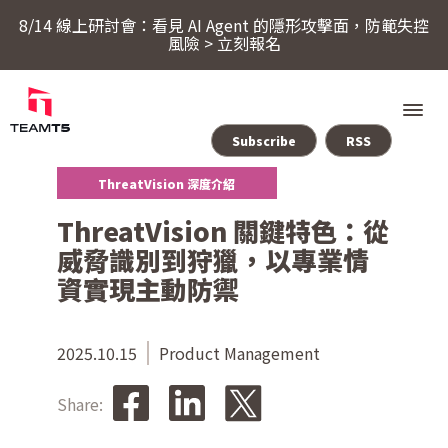
8/14 線上研討會：看見 AI Agent 的隱形攻擊面，防範失控
風險 > 立刻報名
Subscribe
RSS
ThreatVision 深度介紹
服務
ThreatVision 關鍵特色：從
威脅識別到狩獵，以專業情
產品
資實現主動防禦
ThreatSonar Anti-Ransomware
產業方案
2025.10.15
Product Management
Share:
關於 TeamT5