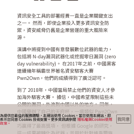
資訊安全工具的部署經費一直是企業關鍵支出
最新消息
之一。 然而，即使企業投入更多資訊安全防
禦，資安威脅仍舊是企業營運的重大風險來
源。
部落格
演講中將提到中國有意發展數位武器的能力，
包括將 N-day漏洞武器化或挖掘零日漏洞 (zero
day vulnerability)。 在2017年之前，中國黑客
聯絡我們
連續幾年稱霸世界著名資安駭客大賽
Pwn2Own，他們的成績得到了廣泛認可。
到了 2018年，中國當局禁止他們的資安人才參
加海外駭客大賽。 據信，中國希望限制這些未
公開的漏洞，外流到中國以外的地方。 同年，
中國舉辦了自己的天府杯，一場類似 Pwn2Own
為提供您最佳的服務體驗，本網站使用 Cookies。當您使用本網站，即
的比賽。 比賽中，一系列 iPhone 漏洞運用技
我同意
表示您同意 Cookies 技術支援。更多資訊請參閱
隱私權與Cookies使用
政策。
巧贏得了最高獎項， 但根據 Google 的研究，
這一成果被轉化為武器，並用於針對維吾爾族