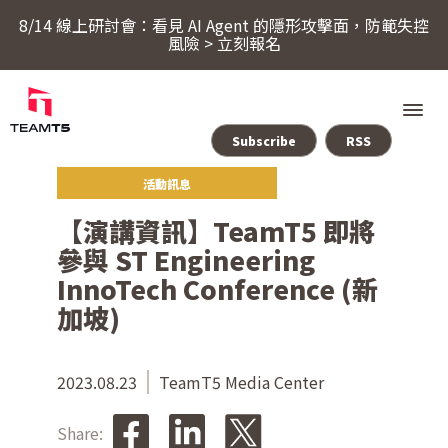
8/14 線上研討會：看見 AI Agent 的隱形攻擊面，防範失控
風險 > 立刻報名
Subscribe
RSS
活動訊息
服務
【演講資訊】TeamT5 即將
參與 ST Engineering
產品
InnoTech Conference (新
加坡)
ThreatSonar Anti-Ransomware
產業方案
2023.08.23
TeamT5 Media Center
Share:
關於 TeamT5