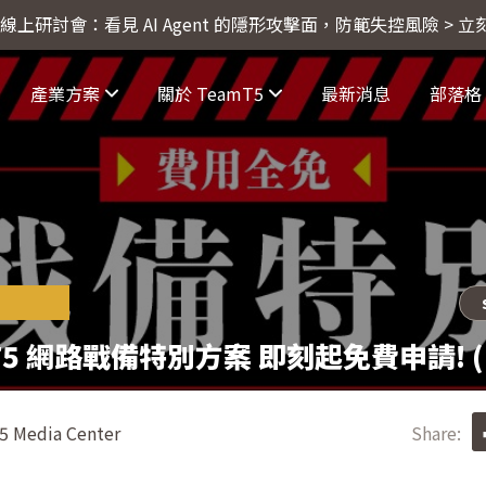
4 線上研討會：看見 AI Agent 的隱形攻擊面，防範失控風險 > 
產業方案
關於 TeamT5
最新消息
部落格
T5 網路戰備特別方案 即刻起免費申請! 
 Media Center
Share: