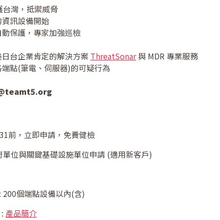
守護台灣，抵禦威脅
的資訊設備開始
自動保護，專家加強巡檢
美日台企業肯定的解決方案
ThreatSonar
與 MDR 專業服務
端點(筆電、伺服器)的可疑行為
teamt5.org
/8/31前，立即申請，免費健檢
府單位與關鍵基礎設施單位申請 (適用新客戶)
 200個端點設備以內(含)
 :
產品簡介