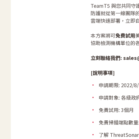
TeamT5 與您共同
防護就從第一線團隊
雲端快速部署，立即
本方案將可
免費試用
協助檢測機構單位的各
立刻聯絡我們: sales@
[說明事項]
申請期限: 2022
申請對象: 各級政
免費試用: 3個月
免費掃描端點數量:
了解 ThreatSonar