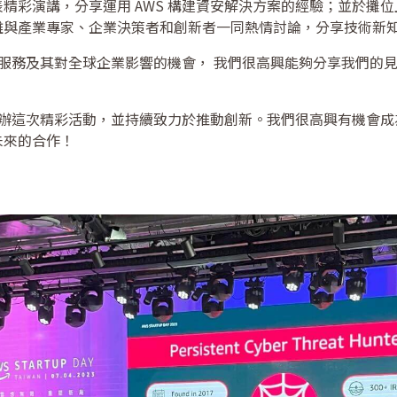
 Li 發表精彩演講，分享運用 AWS 構建資安解決方案的經驗；並於
離與產業專家、企業決策者和創新者一同熱情討論，分享技術新
S 服務及其對全球企業影響的機會， 我們很高興能夠分享我們的
 籌辦這次精彩活動，並持續致力於推動創新。我們很高興有機會
未來的合作！