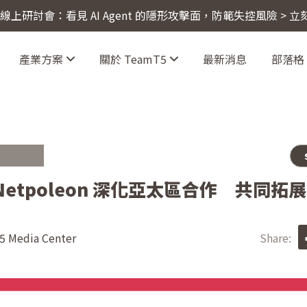
4 線上研討會：看見 AI Agent 的隱形攻擊面，防範失控風險 > 
產業方案
關於 TeamT5
最新消息
部落格
與 Netpoleon 深化亞太區合作 共同
 Media Center
Share: