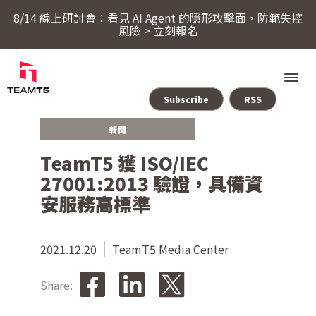
8/14 線上研討會：看見 AI Agent 的隱形攻擊面，防範失控
風險 > 立刻報名
Subscribe
RSS
新聞
服務
TeamT5 獲 ISO/IEC
27001:2013 驗證，具備資
產品
安服務高標準
ThreatSonar Anti-Ransomware
產業方案
2021.12.20
TeamT5 Media Center
Share:
關於 TeamT5