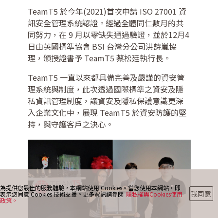
TeamT5 於今年(2021)首次申請 ISO 27001 資
訊安全管理系統認證。經過全體同仁數月的共
最新消息
同努力，在 9 月以零缺失通過驗證，並於12月4
日由英國標準協會 BSI 台灣分公司洪詩嵐協
理，頒授證書予 TeamT5 蔡松廷執行長。
部落格
TeamT5 一直以來都具備完善及嚴謹的資安管
理系統與制度，此次透過國際標準之資安及隱
私資訊管理制度，讓資安及隱私保護意識更深
聯絡我們
入企業文化中，展現 TeamT5 於資安防護的堅
持，與守護客戶之決心。
為提供您最佳的服務體驗，本網站使用 Cookies。當您使用本網站，即
我同意
表示您同意 Cookies 技術支援。更多資訊請參閱
隱私權與Cookies使用
政策。