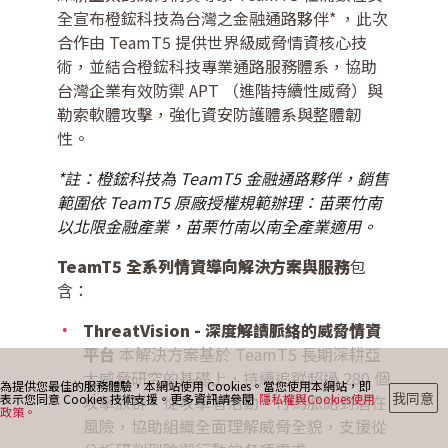
全宣布橙鋐科技為台灣之金融通路夥伴* ，此次
合作由 TeamT5 提供世界級威脅情資核心技
術，並結合橙鋐科技專業通路服務體系，協助
最新消息
台灣企業有效防禦 APT （進階持續性威脅）與
勒索軟體攻擊，強化資安防護體系與整體韌
性。
部落格
*註：橙鋐科技為 TeamT5 金融通路夥伴，銷售
範圍依 TeamT5 原廠授權規範辦理：苗栗竹南
以北限金融產業，苗栗竹南以南全產業適用。
聯絡我們
TeamT5 全系列情資導向解決方案與服務
包
含：
ThreatVision - 深度解讀脈絡的威脅情資
平台
本解決方案基於 TeamT5 長期深耕亞
太威脅研究的基礎上，持續追蹤超過 280 個
為提供您最佳的服務體驗，本網站使用 Cookies。當您使用本網站，即
我同意
表示您同意 Cookies 技術支援。更多資訊請參閱
隱私權與Cookies使用
攻擊族群，從攻擊者活動、行為脈絡到潛在
政策。
風險，協助組織全面理解威脅全貌，支援從