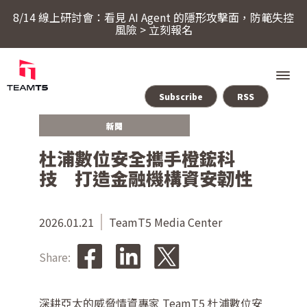
8/14 線上研討會：看見 AI Agent 的隱形攻擊面，防範失控
風險 > 立刻報名
Subscribe
RSS
新聞
服務
杜浦數位安全攜手橙鋐科
技 打造金融機構資安韌性
產品
ThreatSonar Anti-Ransomware
2026.01.21
TeamT5 Media Center
產業方案
Share:
關於 TeamT5
深耕亞太的威脅情資專家 TeamT5 杜浦數位安