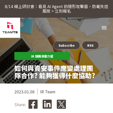
8/14 線上研討會：看見 AI Agent 的隱形攻擊面，防範失控
風險 > 立刻報名
Subscribe
RSS
服務
IR 服務深度介紹
如何與資安事件應變處理團
產品
隊合作? 能夠獲得什麼協助?
ThreatSonar Anti-Ransomware
產業方案
2023.01.08
IR Team
Share:
關於 TeamT5