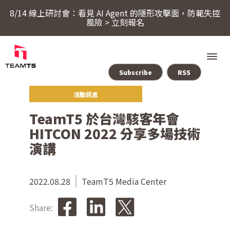
8/14 線上研討會：看見 AI Agent 的隱形攻擊面，防範失控
風險 > 立刻報名
Subscribe
RSS
活動訊息
服務
TeamT5 於台灣駭客年會
HITCON 2022 分享多場技術
產品
演講
ThreatSonar Anti-Ransomware
產業方案
2022.08.28
TeamT5 Media Center
Share:
關於 TeamT5