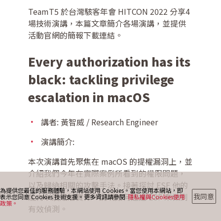
TeamT5 於台灣駭客年會 HITCON 2022 分享4
場技術演講，本篇文章簡介各場演講，並提供
最新消息
活動官網的簡報下載連結。
Every authorization has its
部落格
black: tackling privilege
escalation in macOS
聯絡我們
講者: 黃智威 / Research Engineer
演講簡介:
本次演講首先聚焦在 macOS 的提權漏洞上，並
介紹我們今年在實際案例所看到的權限問題，
以及歸納相關的攻擊手法。接著探討 ESF 他的
為提供您最佳的服務體驗，本網站使用 Cookies。當您使用本網站，即
能力以及底層實作，說明如何透過 ESF 來做到
我同意
表示您同意 Cookies 技術支援。更多資訊請參閱
隱私權與Cookies使用
政策。
有效偵測。