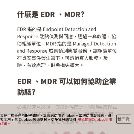
什麼是 EDR 、MDR?
最新消息
EDR 指的是 Endpoint Detection and
Response 端點偵測與回應，透過一套軟體，協
助組織單位。MDR 指的是 Managed Detection
部落格
and Response 威脅偵測應變服務 ，讓組織單位
在資安事件發生當下，可透過真人服務，及
時、有效處理，避免損失擴大。
聯絡我們
EDR 、MDR 可以如何協助企業
防駭?
如果以感冒來說，EDR是溫度計，偵測惡意程式
入侵；MDR是再加入醫生問診，對症下藥。兩
為提供您最佳的服務體驗，本網站使用 Cookies。當您使用本網站，即
我同意
表示您同意 Cookies 技術支援。更多資訊請參閱
隱私權與Cookies使用
者完整搭配，才能避免生病症狀加劇。
政策。