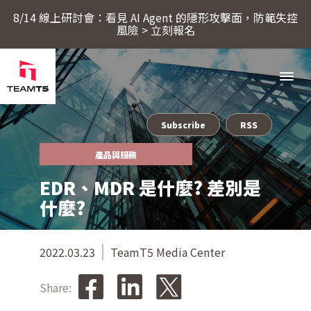
8/14 線上研討會：看見 AI Agent 的隱形攻擊面，防範失控
風險 > 立刻報名
Subscribe
RSS
服務
產品與服務
EDR、MDR 是什麼? 差別是
產品
什麼?
ThreatSonar Anti-Ransomware
產業方案
2022.03.23
TeamT5 Media Center
Share:
關於 TeamT5