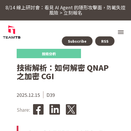
8/14 線上研討會：看見 AI Agent 的隱形攻擊面，防範失控
風險 > 立刻報名
Subscribe
RSS
技術分析
服務
技術解析：如何解密 QNAP
之加密 CGI
產品
ThreatSonar Anti-Ransomware
2025.12.15
D39
產業方案
Share:
關於 TeamT5