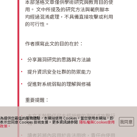
本部落格文章僅供學術研究與教育目的使
用。 文中所提及的研究方法與範例腳本
均經過混淆處理，不具備直接攻擊或利用
最新消息
的可行性。
作者撰寫此文的目的在於：
部落格
分享漏洞研究的思路與方法論
聯絡我們
提升資訊安全社群的防禦能力
促進對系統弱點的理解與修補
重要提醒：
本文不鼓勵任何未經授權的測試或攻擊行
為提供您最佳的服務體驗，本網站使用 Cookies。當您使用本網站，即
我同意
表示您同意 Cookies 技術支援。更多資訊請參閱
隱私權與Cookies使用
為。
政策。
讀者若將內容用於非法用途，責任由使用