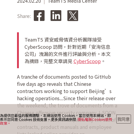
2024.02.20
TeamT5 Media Center
Share:
最新消息
TeamT5 資安威脅情資分析團隊接受
部落格
CyberScoop 訪問，針對近期「安洵信息
公司」洩漏的文件進行評論與分析。本文
為摘錄，完整文章請見
CyberScoop
。
聯絡我們
A tranche of documents posted to GitHub
five days ago reveals that Chinese
contractors working to support Beijing’s
hacking operations...Since their release over
the weekend, the trove of documents from a
Chinese offensive security company, I-SOON,
為提供您最佳的服務體驗，本網站使用 Cookies。當您使用本網站，即
have stunned researchers, who say the set of
我同意
表示您同意 Cookies 技術支援。更多資訊請參閱
隱私權與Cookies使用
政策。
contracts, product manuals and employee
lists leaked online provides an