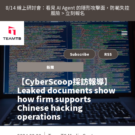
8/14 線上研討會：看見 AI Agent 的隱形攻擊面，防範失控
風險 > 立刻報名
Subscribe
RSS
服務
新聞
【CyberScoop採訪報導】
產品
Leaked documents show
how firm supports
ThreatSonar Anti-Ransomware
Chinese hacking
產業方案
operations
關於 TeamT5