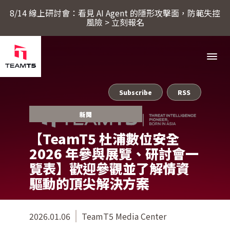
8/14 線上研討會：看見 AI Agent 的隱形攻擊面，防範失控
風險 > 立刻報名
Subscribe
RSS
服務
新聞
【TeamT5 杜浦數位安全
產品
2026 年參與展覽、研討會一
覽表】歡迎參觀並了解情資
ThreatSonar Anti-Ransomware
驅動的頂尖解決方案
產業方案
2026.01.06
TeamT5 Media Center
關於 TeamT5