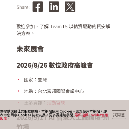
Share:
最新消息
歡迎參加，了解 TeamT5 以情資驅動的資安解
決方案。
部落格
未來展會
2026/8/26 數位政府高峰會
聯絡我們
國家：臺灣
地點：台北富邦國際會議中心
更多資訊：
活動官網
為提供您最佳的服務體驗，本網站使用 Cookies。當您使用本網站，即
我同意
表示您同意 Cookies 技術支援。更多資訊請參閱
隱私權與Cookies使用
2026/9/17 AI 智慧大工廠論壇-新
政策。
竹場