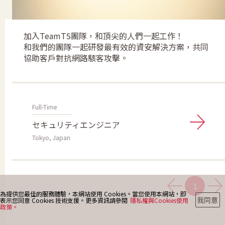
最新消息
加入TeamT5團隊，和頂尖的人們一起工作！
和我們的團隊一起研發最有效的資安解決方案，共同
協助客戶對抗網路駭客攻擊。
部落格
Full-Time
聯絡我們
セキュリティエンジニア
Tokyo, Japan
1
為提供您最佳的服務體驗，本網站使用 Cookies。當您使用本網站，即
我同意
表示您同意 Cookies 技術支援。更多資訊請參閱
隱私權與Cookies使用
政策。