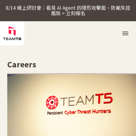
8/14 線上研討會：看見 AI Agent 的隱形攻擊面，防範失控
風險 > 立刻報名
服務
Careers
產品
ThreatSonar Anti-Ransomware
產業方案
關於 TeamT5