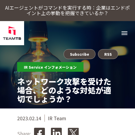
AIエージェントがコマンドを実行する時：企業はエンドポ
イント上の挙動を把握できているか？
Subscribe
RSS
ソリューション
IR Service インフォメーション
ThreatSonar Anti-Ransomware
Endpoint Assessment Platform
脅威インテリジェンスプラットフォーム
Cybercrime Intelligence（サイバー犯罪インテリジェンス）
ThreatVisionにおける最新の脅威インテリジェンス
ネットワーク攻撃を受けた
TeamT5について
場合、どのような対処が適
切でしょうか？
最新情報
2023.02.14
IR Team
ブログ
Share: