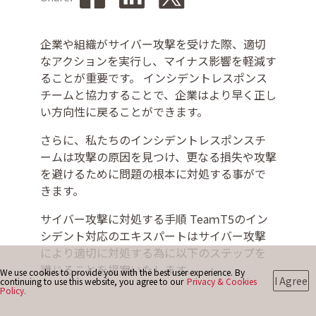
企業や組織がサイバー攻撃を受けた際、適切
お問い合わせ
なアクションを実行し、マイナス影響を軽減す
ることが重要です。 インシデントレスポンス
チームと協力することで、企業はより早く正し
い方向性に戻ることができます。
さらに、私たちのインシデントレスポンスチ
ームは攻撃の原因を見つけ、更なる損失や攻撃
を避けるために問題の根本に対処する事がで
きます。
サイバー攻撃に対処する手順 TeaｍT5のイン
シデント対応のエキスパートはサイバー攻撃
により適切に対処する為に以下のステップを
講じることを提案いたします。
We use cookies to provide you with the best user experience. By
I Agree
continuing to use this website, you agree to our
Privacy & Cookies
Policy.