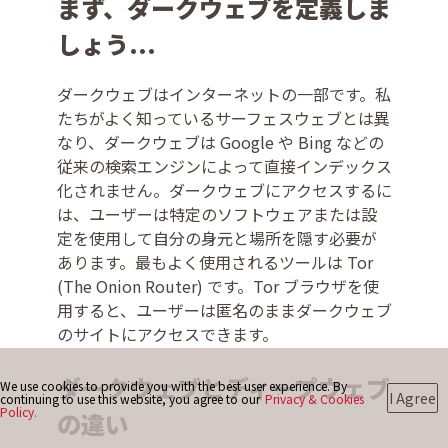
まず、ダークウェブを定義しま
しょう...
お問い合わせ
ダークウェブはインターネットの一部です。私
たちがよく知っているサーフェスウェブとは異
なり、ダークウェブは Google や Bing などの
従来の検索エンジンによって直接インデックス
化されません。ダークウェブにアクセスするに
は、ユーザーは特定のソフトウェアまたは設
定を使用して自分の身元と場所を隠す必要が
あります。最もよく使用されるツールは Tor
(The Onion Router) です。Tor ブラウザを使
用すると、ユーザーは匿名のままダークウェブ
のサイトにアクセスできます。
ダークウェブとディープウェブ
We use cookies to provide you with the best user experience. By
I Agree
continuing to use this website, you agree to our
Privacy & Cookies
Policy.
の違い