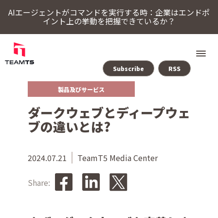
AIエージェントがコマンドを実行する時：企業はエンドポ
イント上の挙動を把握できているか？
Subscribe
RSS
製品及びサービス
ソリューション
ダークウェブとディープウェ
ThreatSonar Anti-Ransomware
Endpoint Assessment Platform
脅威インテリジェンスプラットフォーム
Cybercrime Intelligence（サイバー犯罪インテリジェンス）
ThreatVisionにおける最新の脅威インテリジェンス
ブの違いとは?
TeamT5について
2024.07.21
TeamT5 Media Center
最新情報
Share:
ブログ