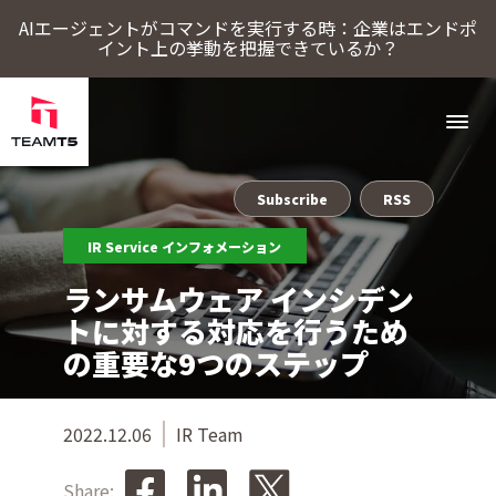
AIエージェントがコマンドを実行する時：企業はエンドポ
イント上の挙動を把握できているか？
Subscribe
RSS
ソリューション
IR Service インフォメーション
ThreatSonar Anti-Ransomware
Endpoint Assessment Platform
脅威インテリジェンスプラットフォーム
Cybercrime Intelligence（サイバー犯罪インテリジェンス）
ThreatVisionにおける最新の脅威インテリジェンス
ランサムウェア インシデン
TeamT5について
トに対する対応を行うため
の重要な9つのステップ
最新情報
2022.12.06
IR Team
ブログ
Share: