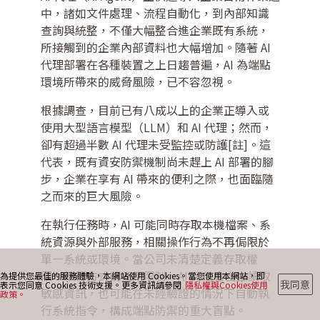
中，諸如文件處理、流程自動化，到內部知識
查詢與統整，不僅大幅整合進企業既有系統，
所接觸到的企業內部資料也大幅增加。隨著 AI
最新消息
代理部署在各種裝置之上日趨普遍，AI 為端點
環境所帶來的威脅風險，已不容忽視。
部落格
根據調查，目前已有八成以上的企業正導入或
使用大型語言模型（LLM）和 AI 代理；然而，
卻有超過半數 AI 代理未受監控或防護[註]。這
代表，既有資安防禦機制尚未趕上 AI 部署的腳
聯絡我們
步，企業在享有 AI 帶來的便利之際，也面臨隨
之而來的巨大風險。
在執行任務時，AI 可能同時存取本機檔案、系
統資源與外部服務，相關操作行為不再侷限於
單一系統或環境。當公司未清楚定義存取權
限、執行方式或使用限制，AI 可能會自主讀取
為提供您最佳的服務體驗，本網站使用 Cookies。當您使用本網站，即
我同意
表示您同意 Cookies 技術支援。更多資訊請參閱
隱私權與Cookies使用
敏感資訊，也可能在未經驗證的情況下自動執
政策。
行系統指令，構成端點防禦的重大盲點。