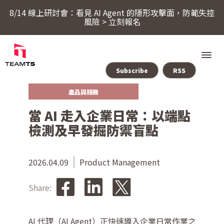
8/14 線上研討會：看見 AI Agent 的隱形攻擊面，防範失控
風險 > 立刻報名
Subscribe
RSS
產品與服務
服務
當 AI 走入企業日常：以端點
檢測及早發掘防禦盲點
產品
ThreatSonar Anti-Ransomware
2026.04.09
Product Management
產業方案
Share:
關於 TeamT5
AI 代理（AI Agent）正快速導入企業日常作業之