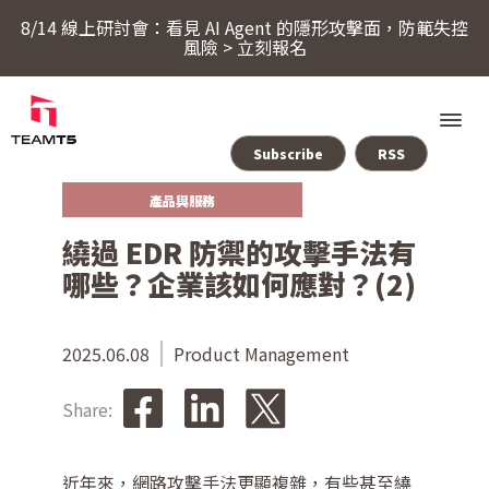
8/14 線上研討會：看見 AI Agent 的隱形攻擊面，防範失控
風險 > 立刻報名
Subscribe
RSS
產品與服務
服務
繞過 EDR 防禦的攻擊手法有
哪些？企業該如何應對？(2)
產品
ThreatSonar Anti-Ransomware
2025.06.08
Product Management
產業方案
Share:
關於 TeamT5
近年來，網路攻擊手法更顯複雜，有些甚至繞