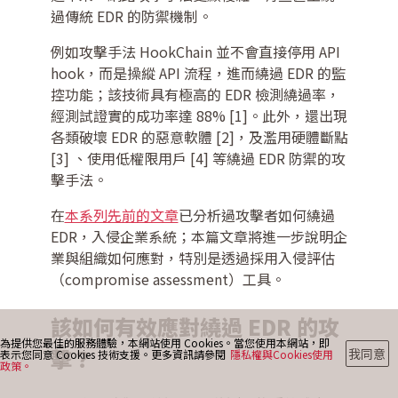
過傳統 EDR 的防禦機制。
例如攻擊手法 HookChain 並不會直接停用 API
最新消息
hook，而是操縱 API 流程，進而繞過 EDR 的監
控功能；該技術具有極高的 EDR 檢測繞過率，
經測試證實的成功率達 88% [1]。此外，還出現
部落格
各類破壞 EDR 的惡意軟體 [2]，及濫用硬體斷點
[3] 、使用低權限用戶 [4] 等繞過 EDR 防禦的攻
擊手法。
聯絡我們
在
本系列先前的文章
已分析過攻擊者如何繞過
EDR，入侵企業系統；本篇文章將進一步說明企
業與組織如何應對，特別是透過採用入侵評估
（compromise assessment）工具。
該如何有效應對繞過 EDR 的攻
為提供您最佳的服務體驗，本網站使用 Cookies。當您使用本網站，即
擊？
我同意
表示您同意 Cookies 技術支援。更多資訊請參閱
隱私權與Cookies使用
政策。