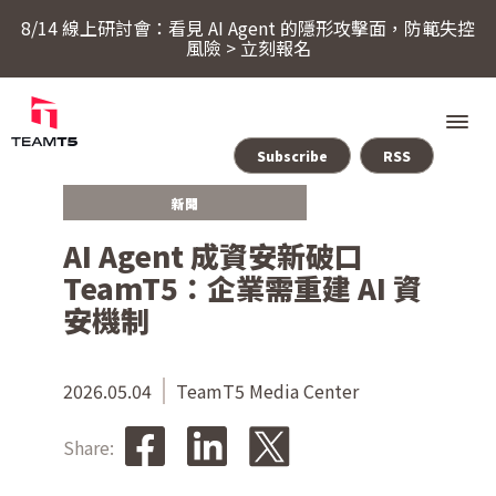
8/14 線上研討會：看見 AI Agent 的隱形攻擊面，防範失控
風險 > 立刻報名
Subscribe
RSS
新聞
服務
AI Agent 成資安新破口
TeamT5：企業需重建 AI 資
產品
安機制
ThreatSonar Anti-Ransomware
產業方案
2026.05.04
TeamT5 Media Center
Share:
關於 TeamT5