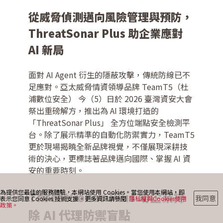
從威脅偵測邁向風險管理與預防，
ThreatSonar Plus 助企業應對
最新消息
AI 新局
部落格
面對 AI Agent 衍生的隱蔽攻擊，傳統防線已不
足應對。亞太威脅情資領導品牌 TeamT5（杜
浦數位安全） 今（5）日於 2026 臺灣資安大會
祭出重磅解方，推出為 AI 環境打造的
聯絡我們
「ThreatSonar Plus」 全方位端點安全檢測平
台。除了展示精準的自動化防禦實力，TeamT5
更於現場揭曉全新品牌視覺，不僅展現深耕技
術的決心，更標誌著品牌邁向國際、掌握 AI 資
安的重要時刻。
為提供您最佳的服務體驗，本網站使用 Cookies。當您使用本網站，即
ThreatSonar Plus 助企業掃
我同意
表示您同意 Cookies 技術支援。更多資訊請參閱
隱私權與Cookies使用
政策。
除 AI 代理防禦盲點