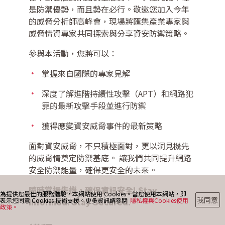
是防禦優勢，而且勢在必行。敬邀您加入今年
的威脅分析師高峰會，現場將匯集產業專家與
威脅情資專家共同探索與分享資安防禦策略。
最新消息
參與本活動，您將可以：
掌握來自國際的專家見解
部落格
深度了解進階持續性攻擊（APT）和網路犯
罪的最新攻擊手段並進行防禦
聯絡我們
獲得應變資安威脅事件的最新策略
面對資安威脅，不只積極面對，更以洞見機先
的威脅情奠定防禦基底。 讓我們共同提升網路
安全防禦能量，確保更安全的未來。
隨時掌握先機，確保資訊安全! Stay
為提供您最佳的服務體驗，本網站使用 Cookies。當您使用本網站，即
我同意
表示您同意 Cookies 技術支援。更多資訊請參閱
隱私權與Cookies使用
Informed. Stay Secured.
政策。