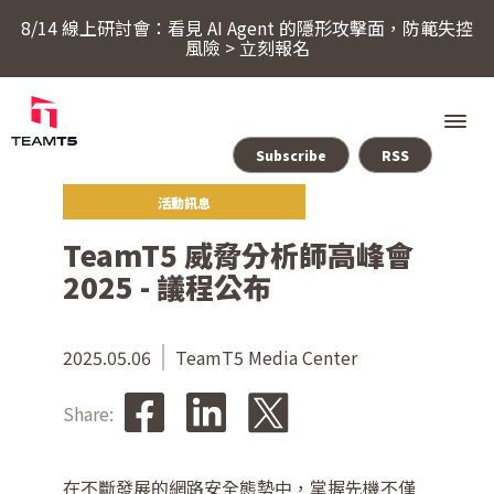
8/14 線上研討會：看見 AI Agent 的隱形攻擊面，防範失控
風險 > 立刻報名
Subscribe
RSS
活動訊息
服務
TeamT5 威脅分析師高峰會
2025 - 議程公布
產品
ThreatSonar Anti-Ransomware
2025.05.06
TeamT5 Media Center
產業方案
Share:
關於 TeamT5
在不斷發展的網路安全態勢中，掌握先機不僅